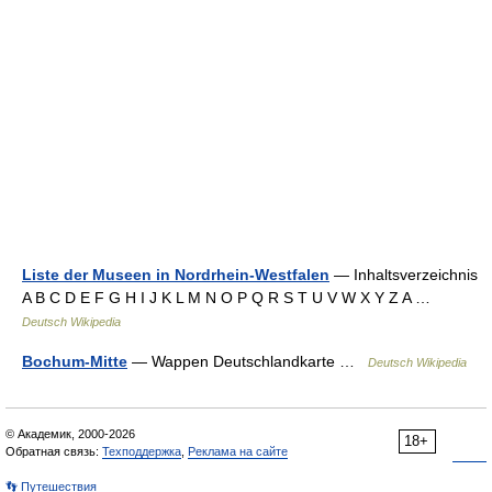
Liste der Museen in Nordrhein-Westfalen
— Inhaltsverzeichnis
A B C D E F G H I J K L M N O P Q R S T U V W X Y Z A …
Deutsch Wikipedia
Bochum-Mitte
— Wappen Deutschlandkarte …
Deutsch Wikipedia
© Академик, 2000-2026
18+
Обратная связь:
Техподдержка
,
Реклама на сайте
👣 Путешествия