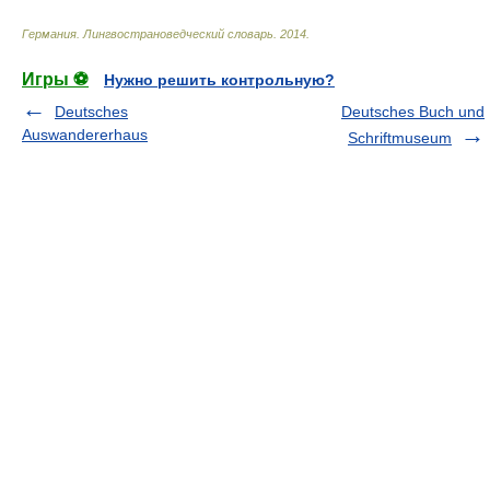
Германия. Лингвострановедческий словарь
.
2014
.
Игры ⚽
Нужно решить контрольную?
Deutsches
Deutsches Buch und
Auswandererhaus
Schriftmuseum