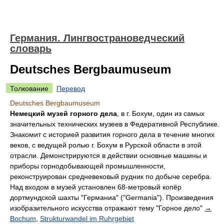
Германия. Лингвострановедческий
словарь
Deutsches Bergbaumuseum
Толкование
Перевод
Deutsches Bergbaumuseum
Немецкий музей горного дела
, в г. Бохум, один из самых
значительных технических музеев в Федеративной Республике.
Знакомит с историей развития горного дела в течение многих
веков, с ведущей ролью г. Бохум в Рурской области в этой
отрасли. Демонстрируются в действии основные машины и
приборы горнодобывающей промышленности,
реконструирован средневековый рудник по добыче серебра.
Над входом в музей установлен 68-метровый копёр
дортмундской шахты "Германиа" ("Germania"). Произведения
изобразительного искусства отражают тему "Горное дело"
→
Bochum
,
Strukturwandel im Ruhrgebiet